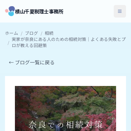
横山千夏税理士事務所
ホーム
/
ブログ
/
相続
実家が奈良にある人のための相続対策｜よくある失敗とプ
/
ロが教える回避策
← ブログ一覧に戻る