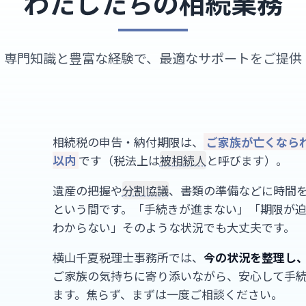
わたしたちの相続業務
専門知識と豊富な経験で、最適なサポートをご提供
相続税の申告・納付期限は、
ご家族が亡くなら
以内
です（税法上は
被相続人
と呼びます）。
遺産の把握や
分割協議
、書類の準備などに時間
という間です。「手続きが進まない」「期限が
わからない」そのような状況でも大丈夫です。
横山千夏税理士事務所では、
今の状況を整理し
ご家族の気持ちに寄り添いながら、安心して手
ます。焦らず、まずは一度ご相談ください。