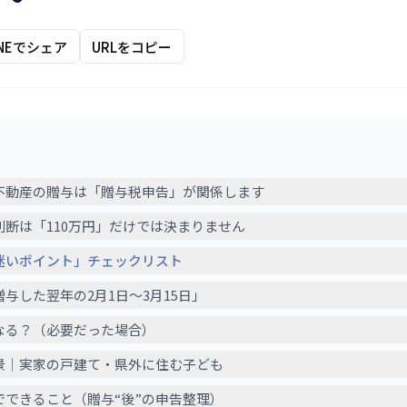
INEでシェア
URLをコピー
不動産の贈与は「贈与税申告」が関係します
断は「110万円」だけでは決まりません
迷いポイント」チェックリスト
与した翌年の2月1日〜3月15日」
なる？（必要だった場合）
景｜実家の戸建て・県外に住む子ども
でできること（贈与“後”の申告整理）