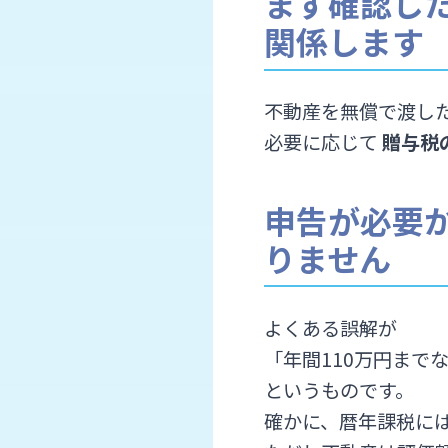
まず確認し
関係します
不動産を無償で渡し
必要に応じて
贈与税
申告が必要か
りません
よくある誤解が
「年間110万円まで
というものです。
確かに、暦年課税には