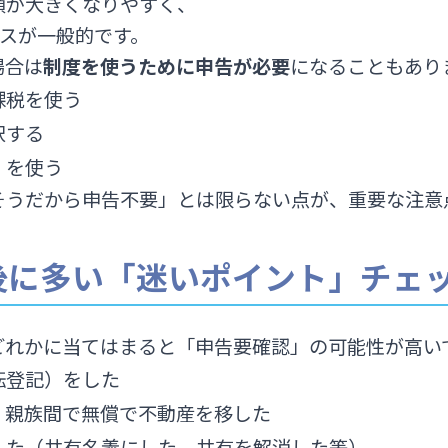
額が大きくなりやすく、
ースが一般的です。
場合は
制度を使うために申告が必要
になることもあり
課税を使う
択する
）を使う
そうだから申告不要」とは限らない点が、重要な注意
後に多い「迷いポイント」チェ
どれかに当てはまると「申告要確認」の可能性が高い
転登記）をした
、親族間で無償で不動産を移した
した（共有名義にした、共有を解消した等）