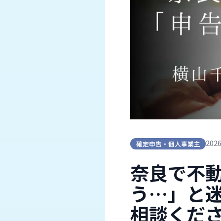
202
確定申告・個人事業主
奈良で不
う…」と
相談くだ