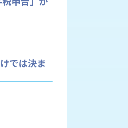
与税申告」が
だけでは決ま