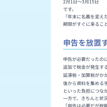
2月1日〜3月15日
です。
「年末に名義を変え
期限がすぐに来るこ
申告を放置
申告が必要だったの
追加で税金が発生す
延滞税・加算税がか
後から資料を集める
といった負担につな
一方で、きちんと状
「申告は必要だが税