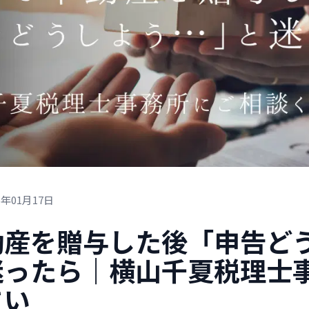
6年01月17日
動産を贈与した後「申告ど
迷ったら｜横山千夏税理士
さい