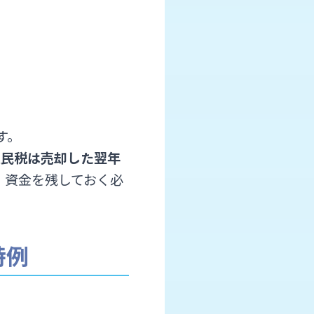
す。
住民税は売却した翌年
、資金を残しておく必
特例