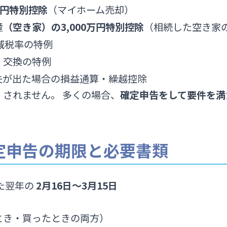
万円特別控除
（マイホーム売却）
（空き家）の3,000万円特別控除
（相続した空き家
減税率の特例
・交換の特例
失が出た場合の損益通算・繰越控除
されません。 多くの場合、
確定申告をして要件を満
確定申告の期限と必要書類
た翌年の
2月16日〜3月15日
とき・買ったときの両方）