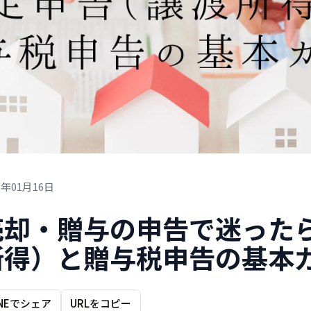
6年01月16日
売却・贈与の申告で迷った
所得）と贈与税申告の基本
INEでシェア
URLをコピー