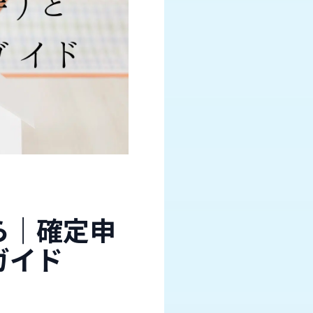
ら｜確定申
ガイド