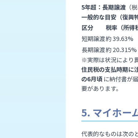
5年超：長期譲渡
（税
一般的な目安（復興
区分
税率（所得
短期譲渡
約 39.63%
長期譲渡
約 20.315%
※実際は状況により
住民税の支払時期に
の6月頃
に納付書が届
要があります。
5. マイホ
代表的なものは次の